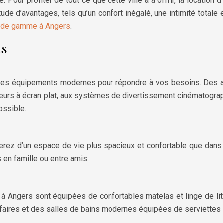
e. Pour profiter de tout ce que cette ville a à offrir, la locat
de d’avantages, tels qu’un confort inégalé, une intimité totale 
t de gamme à Angers
.
ts
e
des équipements modernes pour répondre à vos besoins. Des ap
seurs à écran plat, aux systèmes de divertissement cinématograp
ossible.
rez d’un espace de vie plus spacieux et confortable que dans
 en famille ou entre amis.
Angers sont équipées de confortables matelas et linge de lit d
 affaires et des salles de bains modernes équipées de serviette