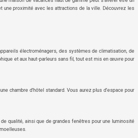
ion d’une maison de vacances haut de gamme peut s’avérer être un
et une proximité avec les attractions de la ville. Découvrez les
pareils électroménagers, des systèmes de climatisation, de
hique et aux haut-parleurs sans fil, tout est mis en œuvre pour
 une chambre d’hôtel standard. Vous aurez plus d’espace pour
e qualité, ainsi que de grandes fenêtres pour une lumi
nos
ité
s moelleuses.