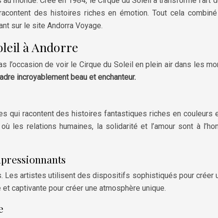
es au monde. Créé en 1984, le Cirque du Soleil a transformé l’ar
 racontent des histoires riches en émotion. Tout cela combin
nt sur le site Andorra Voyage.
oleil à Andorre
l’occasion de voir le Cirque du Soleil en plein air dans les mon
adre incroyablement beau et enchanteur.
 qui racontent des histoires fantastiques riches en couleurs e
 les relations humaines, la solidarité et l’amour sont à l’ho
mpressionnants
. Les artistes utilisent des dispositifs sophistiqués pour créer
 et captivante pour créer une atmosphère unique.
e