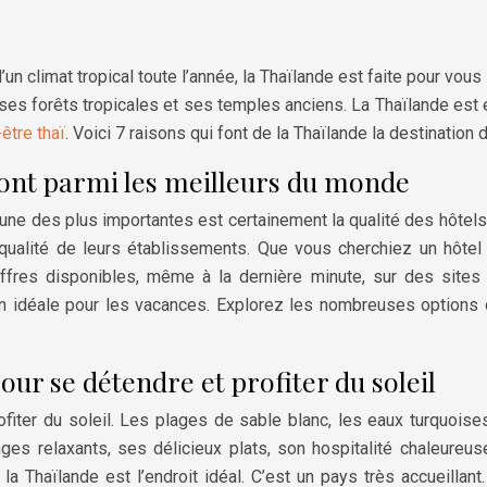
un climat tropical toute l’année, la Thaïlande est faite pour vou
ses forêts tropicales et ses temples anciens. La Thaïlande est 
être thaï
. Voici 7 raisons qui font de la Thaïlande la destination
 sont parmi les meilleurs du monde
 une des plus importantes est certainement la qualité des hôtels 
la qualité de leurs établissements. Que vous cherchiez un hôt
ffres disponibles, même à la dernière minute, sur des sites
ion idéale pour les vacances. Explorez les nombreuses options 
our se détendre et profiter du soleil
fiter du soleil. Les plages de sable blanc, les eaux turquoise
s relaxants, ses délicieux plats, son hospitalité chaleureus
, la Thaïlande est l’endroit idéal. C’est un pays très accueill