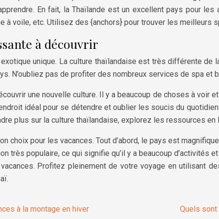
pprendre. En fait, la Thaïlande est un excellent pays pour les
e à voile, etc. Utilisez des {anchors} pour trouver les meilleurs
ssante à découvrir
xotique unique. La culture thaïlandaise est très différente de la
 pays. N’oubliez pas de profiter des nombreux services de spa et b
uvrir une nouvelle culture. Il y a beaucoup de choses à voir et 
endroit idéal pour se détendre et oublier les soucis du quotidi
e plus sur la culture thaïlandaise, explorez les ressources en li
i bon choix pour les vacances. Tout d’abord, le pays est magnif
 très populaire, ce qui signifie qu’il y a beaucoup d’activités et 
s vacances. Profitez pleinement de votre voyage en utilisant des
aï.
ces à la montage en hiver
Quels sont 